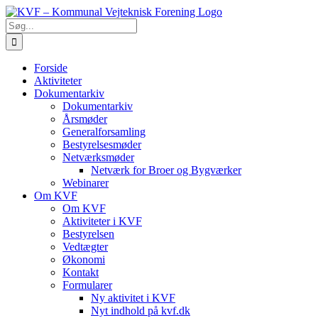
Skip
to
Søg
content
efter:
Forside
Aktiviteter
Dokumentarkiv
Dokumentarkiv
Årsmøder
Generalforsamling
Bestyrelsesmøder
Netværksmøder
Netværk for Broer og Bygværker
Webinarer
Om KVF
Om KVF
Aktiviteter i KVF
Bestyrelsen
Vedtægter
Økonomi
Kontakt
Formularer
Ny aktivitet i KVF
Nyt indhold på kvf.dk