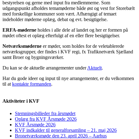
bestyrelsen og gerne med input fra medlemmerne. Som
udgangspunkt afholdes temamøderne både øst og vest for Storebælt
med forskellige kommuner som vært. Afhængigt af temaet
indeholder møderne oplæg, debat og evt. besigtigelse.
ERFA-møderne
holdes i alle dele af landet og her er formen på
mødet oftest et oplæg efterfulgt af en eller flere besigtigelser.
Netværksmøderne
er møder, som holdes for de veletablerede
netværksgrupper, der findes i KVF regi, fx Trafiknetværk Sjælland
samt Broer og bygningsværker.
Du kan se de aktuelle arrangementer under
Aktuelt
.
Har du gode ideer og input til nye arrangementer, er du velkommen
til at
kontakte formanden
.
Aktiviteter i KVF
Stemningsbilleder fra årsmødet
Oplæg fra KVF Årsmøde 2026
KVF Årsmøde 2026
KVF indkalder til generalforsamling – 21. maj 2026
Bronetværksmøde den 23. april 2026 – Aarhus