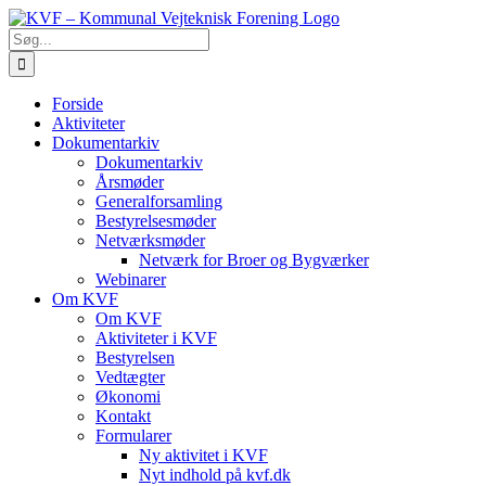
Skip
to
Søg
content
efter:
Forside
Aktiviteter
Dokumentarkiv
Dokumentarkiv
Årsmøder
Generalforsamling
Bestyrelsesmøder
Netværksmøder
Netværk for Broer og Bygværker
Webinarer
Om KVF
Om KVF
Aktiviteter i KVF
Bestyrelsen
Vedtægter
Økonomi
Kontakt
Formularer
Ny aktivitet i KVF
Nyt indhold på kvf.dk