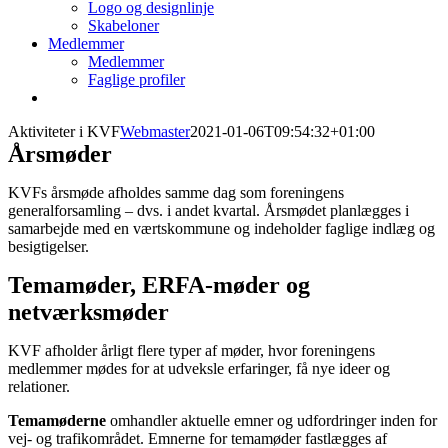
Logo og designlinje
Skabeloner
Medlemmer
Medlemmer
Faglige profiler
Aktiviteter i KVF
Webmaster
2021-01-06T09:54:32+01:00
Årsmøder
KVFs årsmøde afholdes samme dag som foreningens
generalforsamling – dvs. i andet kvartal. Årsmødet planlægges i
samarbejde med en værtskommune og indeholder faglige indlæg og
besigtigelser.
Temamøder, ERFA-møder og
netværksmøder
KVF afholder årligt flere typer af møder, hvor foreningens
medlemmer mødes for at udveksle erfaringer, få nye ideer og
relationer.
Temamøderne
omhandler aktuelle emner og udfordringer inden for
vej- og trafikområdet. Emnerne for temamøder fastlægges af