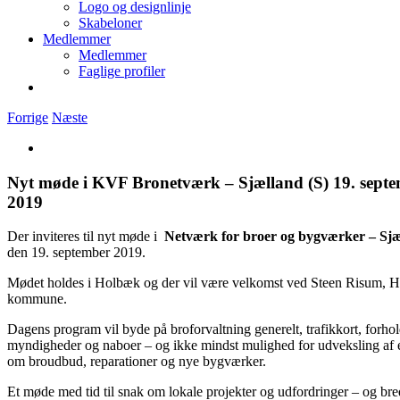
Logo og designlinje
Skabeloner
Medlemmer
Medlemmer
Faglige profiler
Forrige
Næste
Se
større
billede
Nyt møde i KVF Bronetværk – Sjælland (S) 19. sept
2019
Der inviteres til nyt møde i
Netværk for broer og bygværker – Sj
den 19. september 2019.
Mødet holdes i Holbæk og der vil være velkomst ved Steen Risum, 
kommune.
Dagens program vil byde på broforvaltning generelt, trafikkort, forhold
myndigheder og naboer – og ikke mindst mulighed for udveksling af e
om broudbud, reparationer og nye bygværker.
Et møde med tid til snak om lokale projekter og udfordringer – og bre