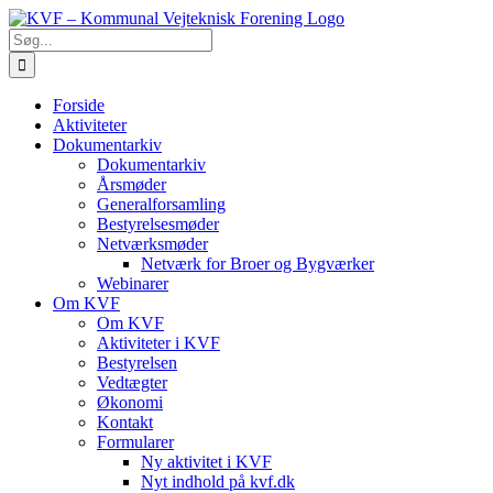
Skip
to
Søg
content
efter:
Forside
Aktiviteter
Dokumentarkiv
Dokumentarkiv
Årsmøder
Generalforsamling
Bestyrelsesmøder
Netværksmøder
Netværk for Broer og Bygværker
Webinarer
Om KVF
Om KVF
Aktiviteter i KVF
Bestyrelsen
Vedtægter
Økonomi
Kontakt
Formularer
Ny aktivitet i KVF
Nyt indhold på kvf.dk