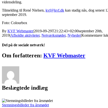
vidensdeling.
Tilmelding til René Nielsen,
kvf@kvf.dk
kan stadig nås, dog senest 1
september 2019.
Foto: Colourbox
By
KVF Webmaster
|
2019-09-29T21:22:43+02:00
september 20th,
2019
|
Afholdte aktiviteter
,
Netværksmøder
,
Nyheder
|
Kommentarer luk
Del på de sociale netværk!
Facebook
Twitter
Reddit
LinkedIn
Tumblr
Pinterest
Vk
E-
Om forfatteren:
KVF Webmaster
mail
Beslægtede indlæg
Stemningsbilleder fra årsmødet