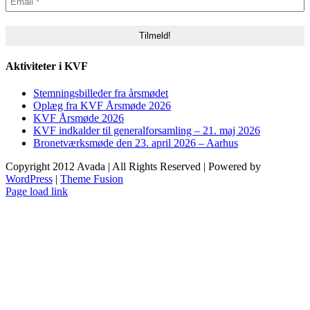
Aktiviteter i KVF
Stemningsbilleder fra årsmødet
Oplæg fra KVF Årsmøde 2026
KVF Årsmøde 2026
KVF indkalder til generalforsamling – 21. maj 2026
Bronetværksmøde den 23. april 2026 – Aarhus
Copyright 2012 Avada | All Rights Reserved | Powered by
WordPress
|
Theme Fusion
Toggle
Page load link
Sliding
Go
Bar
to
Area
Top