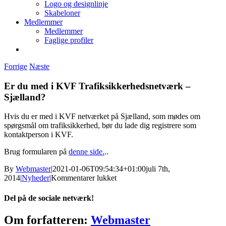
Logo og designlinje
Skabeloner
Medlemmer
Medlemmer
Faglige profiler
Forrige
Næste
Er du med i KVF Trafiksikkerhedsnetværk –
Sjælland?
Hvis du er med i KVF netværket på Sjælland, som mødes om
spørgsmål om trafiksikkerhed, bør du lade dig registrere som
kontaktperson i KVF.
Brug formularen på
denne side.
..
By
Webmaster
|
2021-01-06T09:54:34+01:00
juli 7th,
til
2014
|
Nyheder
|
Kommentarer lukket
Er
du
Del på de sociale netværk!
med
i
Facebook
Twitter
Reddit
LinkedIn
Tumblr
Pinterest
Vk
E-
Om forfatteren:
Webmaster
KVF