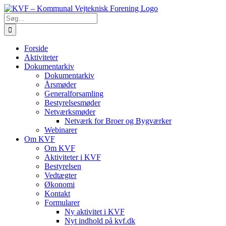
Skip
to
Søg
content
efter:
Forside
Aktiviteter
Dokumentarkiv
Dokumentarkiv
Årsmøder
Generalforsamling
Bestyrelsesmøder
Netværksmøder
Netværk for Broer og Bygværker
Webinarer
Om KVF
Om KVF
Aktiviteter i KVF
Bestyrelsen
Vedtægter
Økonomi
Kontakt
Formularer
Ny aktivitet i KVF
Nyt indhold på kvf.dk