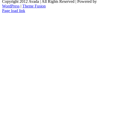
Copyright 2012 Avada | All Rights Reserved | Powered by
WordPress
|
Theme Fusion
Toggle
Page load link
Sliding
Go
Bar
to
Area
Top