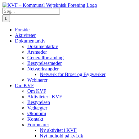
Skip
to
Søg
content
efter:
Forside
Aktiviteter
Dokumentarkiv
Dokumentarkiv
Årsmøder
Generalforsamling
Bestyrelsesmøder
Netværksmøder
Netværk for Broer og Bygværker
Webinarer
Om KVF
Om KVF
Aktiviteter i KVF
Bestyrelsen
Vedtægter
Økonomi
Kontakt
Formularer
Ny aktivitet i KVF
Nyt indhold på kvf.dk