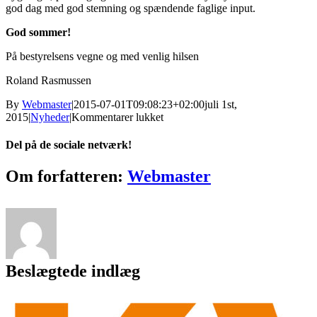
god dag med god stemning og spændende faglige input.
God sommer!
På bestyrelsens vegne og med venlig hilsen
Roland Rasmussen
By
Webmaster
|
2015-07-01T09:08:23+02:00
juli 1st,
til
2015
|
Nyheder
|
Kommentarer lukket
KVF
ønsker
Del på de sociale netværk!
god
sommer
Facebook
Twitter
Reddit
LinkedIn
Tumblr
Pinterest
Vk
E-
Om forfatteren:
Webmaster
2015
mail
Beslægtede indlæg