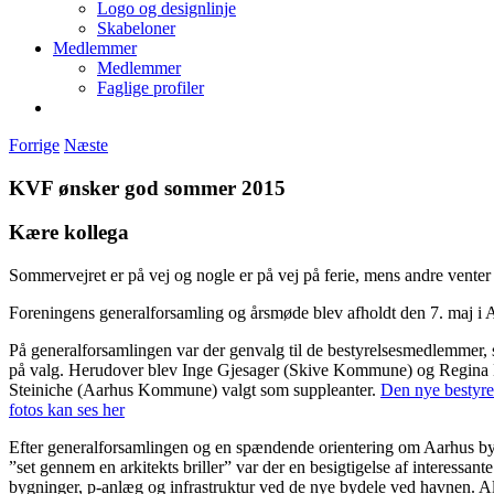
Logo og designlinje
Skabeloner
Medlemmer
Medlemmer
Faglige profiler
Forrige
Næste
KVF ønsker god sommer 2015
Kære kollega
Sommervejret er på vej og nogle er på vej på ferie, mens andre venter 
Foreningens generalforsamling og årsmøde blev afholdt den 7. maj i 
På generalforsamlingen var der genvalg til de bestyrelsesmedlemmer,
på valg. Herudover blev Inge Gjesager (Skive Kommune) og Regina
Steiniche (Aarhus Kommune) valgt som suppleanter.
Den nye bestyre
fotos kan ses her
Efter generalforsamlingen og en spændende orientering om Aarhus b
”set gennem en arkitekts briller” var der en besigtigelse af interessante
bygninger, p-anlæg og infrastruktur ved de nye bydele ved havnen. Alt