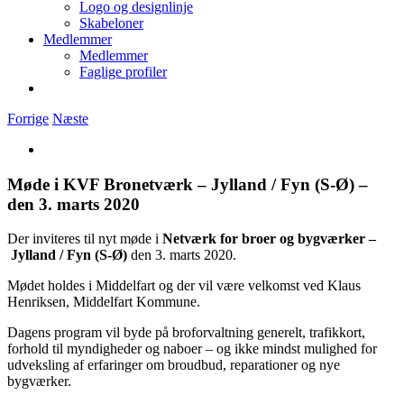
Logo og designlinje
Skabeloner
Medlemmer
Medlemmer
Faglige profiler
Forrige
Næste
Se
større
billede
Møde i KVF Bronetværk – Jylland / Fyn (S-Ø) –
den 3. marts 2020
Der inviteres til nyt møde i
Netværk for broer og bygværker –
Jylland / Fyn (S-Ø)
den 3. marts 2020.
Mødet holdes i Middelfart og der vil være velkomst ved Klaus
Henriksen, Middelfart Kommune.
Dagens program vil byde på broforvaltning generelt, trafikkort,
forhold til myndigheder og naboer – og ikke mindst mulighed for
udveksling af erfaringer om broudbud, reparationer og nye
bygværker.