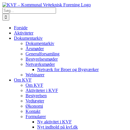
Skip
to
Søg
content
efter:
Forside
Aktiviteter
Dokumentarkiv
Dokumentarkiv
Årsmøder
Generalforsamling
Bestyrelsesmøder
Netværksmøder
Netværk for Broer og Bygværker
Webinarer
Om KVF
Om KVF
Aktiviteter i KVF
Bestyrelsen
Vedtægter
Økonomi
Kontakt
Formularer
Ny aktivitet i KVF
Nyt indhold på kvf.dk