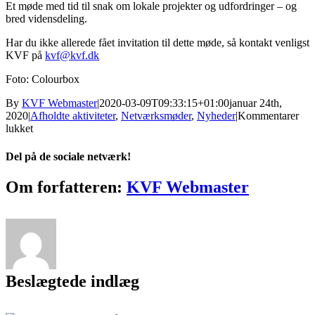
Et møde med tid til snak om lokale projekter og udfordringer – og
bred vidensdeling.
Har du ikke allerede fået invitation til dette møde, så kontakt venligst
KVF på
kvf@kvf.dk
Foto: Colourbox
By
KVF Webmaster
|
2020-03-09T09:33:15+01:00
januar 24th,
2020
|
Afholdte aktiviteter
,
Netværksmøder
,
Nyheder
|
Kommentarer
til
lukket
Møde
i
Del på de sociale netværk!
KVF
Bronetværk
Facebook
Twitter
Reddit
LinkedIn
Tumblr
Pinterest
Vk
E-
Om forfatteren:
KVF Webmaster
–
mail
Jylland
/
Fyn
(S-
Ø)
–
Beslægtede indlæg
den
3.
marts