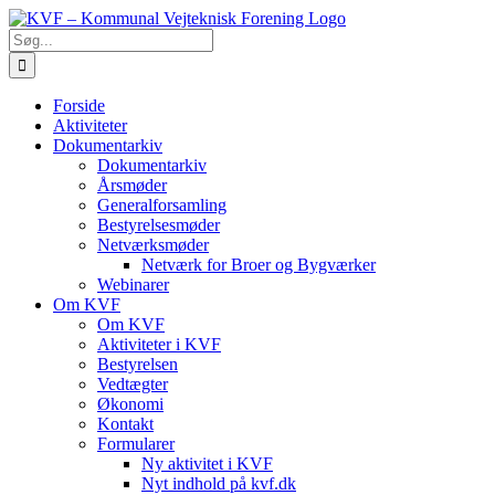
Skip
to
Søg
content
efter:
Forside
Aktiviteter
Dokumentarkiv
Dokumentarkiv
Årsmøder
Generalforsamling
Bestyrelsesmøder
Netværksmøder
Netværk for Broer og Bygværker
Webinarer
Om KVF
Om KVF
Aktiviteter i KVF
Bestyrelsen
Vedtægter
Økonomi
Kontakt
Formularer
Ny aktivitet i KVF
Nyt indhold på kvf.dk