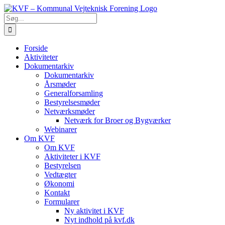
Skip
to
Søg
content
efter:
Forside
Aktiviteter
Dokumentarkiv
Dokumentarkiv
Årsmøder
Generalforsamling
Bestyrelsesmøder
Netværksmøder
Netværk for Broer og Bygværker
Webinarer
Om KVF
Om KVF
Aktiviteter i KVF
Bestyrelsen
Vedtægter
Økonomi
Kontakt
Formularer
Ny aktivitet i KVF
Nyt indhold på kvf.dk