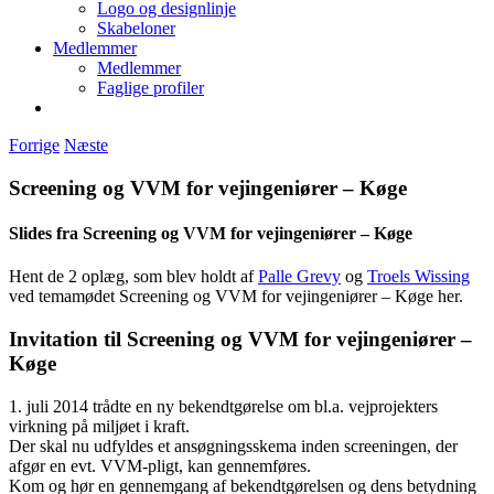
Logo og designlinje
Skabeloner
Medlemmer
Medlemmer
Faglige profiler
Forrige
Næste
Screening og VVM for vejingeniører – Køge
Slides fra Screening og VVM for vejingeniører – Køge
Hent de 2 oplæg, som blev holdt af
Palle Grevy
og
Troels Wissing
ved temamødet Screening og VVM for vejingeniører – Køge her.
Invitation til Screening og VVM for vejingeniører –
Køge
1. juli 2014 trådte en ny bekendtgørelse om bl.a. vejprojekters
virkning på miljøet i kraft.
Der skal nu udfyldes et ansøgningsskema inden screeningen, der
afgør en evt. VVM-pligt, kan gennemføres.
Kom og hør en gennemgang af bekendtgørelsen og dens betydning