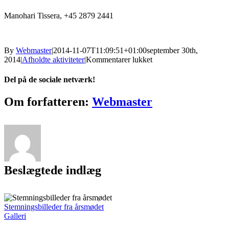
Manohari Tissera, +45 2879 2441
By
Webmaster
|
2014-11-07T11:09:51+01:00
september 30th,
til
2014
|
Afholdte aktiviteter
|
Kommentarer lukket
Screening
og
Del på de sociale netværk!
VVM
for
Facebook
Twitter
Reddit
LinkedIn
Tumblr
Pinterest
Vk
E-
Om forfatteren:
Webmaster
vejingeniører
mail
–
Køge
Beslægtede indlæg
Stemningsbilleder fra årsmødet
Galleri