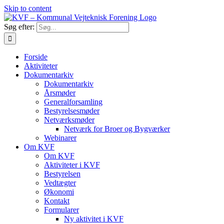
Skip to content
Søg efter:
Forside
Aktiviteter
Dokumentarkiv
Dokumentarkiv
Årsmøder
Generalforsamling
Bestyrelsesmøder
Netværksmøder
Netværk for Broer og Bygværker
Webinarer
Om KVF
Om KVF
Aktiviteter i KVF
Bestyrelsen
Vedtægter
Økonomi
Kontakt
Formularer
Ny aktivitet i KVF