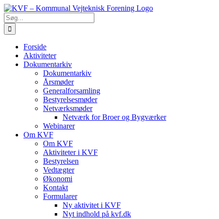
Skip
to
Søg
content
efter:
Forside
Aktiviteter
Dokumentarkiv
Dokumentarkiv
Årsmøder
Generalforsamling
Bestyrelsesmøder
Netværksmøder
Netværk for Broer og Bygværker
Webinarer
Om KVF
Om KVF
Aktiviteter i KVF
Bestyrelsen
Vedtægter
Økonomi
Kontakt
Formularer
Ny aktivitet i KVF
Nyt indhold på kvf.dk