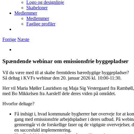
Logo og designlinje
Skabeloner
Medlemmer
Medlemmer
Faglige profiler
Forrige
Næste
Se
større
billede
Spændende webinar om emissionsfrie byggepladser
Vil du være med til at skabe fremtidens bæredygtige byggepladser?
Så deltag i KVFs webinar den 20. januar 2026 kl. 10:00-11:30.
Her vil Maria Møller Lauridsen og Maja Sig Vestergaard fra Rambøl
med Bo Mikkelsen fra Aarsleff dele deres viden på området.
Hvorfor deltage?
Få indsigt i, hvad kommunale bygherrer bør overveje for at ko
gang med emissionsfrie arbejdspladser i deres udbud. På webin
gennemgår vi de forskellige faser og de vigtigste overvejelser, d
en succesfuld implementering.