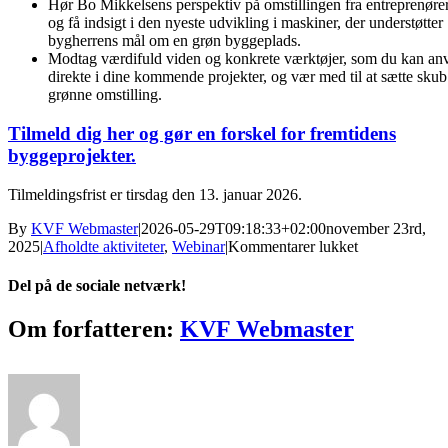
Hør Bo Mikkelsens perspektiv på omstillingen fra entreprenøre
og få indsigt i den nyeste udvikling i maskiner, der understøtter
bygherrens mål om en grøn byggeplads.
Modtag værdifuld viden og konkrete værktøjer, som du kan an
direkte i dine kommende projekter, og vær med til at sætte skub
grønne omstilling.
Tilmeld dig
her
og gør en forskel for fremtidens
byggeprojekter.
Tilmeldingsfrist er tirsdag den 13. januar 2026.
By
KVF Webmaster
|
2026-05-29T09:18:33+02:00
november 23rd,
til
2025
|
Afholdte aktiviteter
,
Webinar
|
Kommentarer lukket
Spændende
webinar
Del på de sociale netværk!
om
emissionsfrie
Facebook
Twitter
Reddit
LinkedIn
Tumblr
Pinterest
Vk
E-
Om forfatteren:
KVF Webmaster
byggepladser
mail