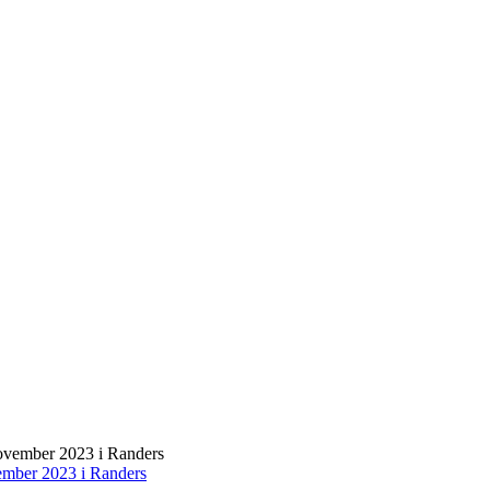
–
27.
september!
mber 2023 i Randers