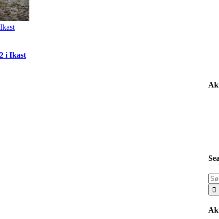
Ikast
i Ikast
Akt
Se
Sø
efte
Akt