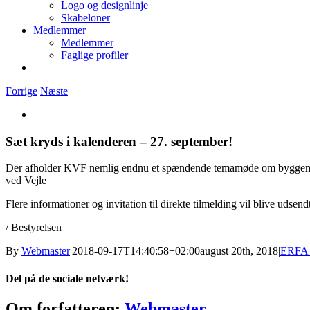
Logo og designlinje
Skabeloner
Medlemmer
Medlemmer
Faglige profiler
Forrige
Næste
Se
større
billede
Sæt kryds i kalenderen – 27. september!
Der afholder KVF nemlig endnu et spændende temamøde om byggemodni
ved Vejle
Flere informationer og invitation til direkte tilmelding vil blive uds
/ Bestyrelsen
By
Webmaster
|
2018-09-17T14:40:58+02:00
august 20th, 2018
|
ERFA 
Del på de sociale netværk!
Facebook
Twitter
Reddit
LinkedIn
Tumblr
Pinterest
Vk
E-
Om forfatteren:
Webmaster