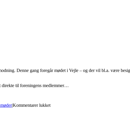
ng. Denne gang foregår mødet i Vejle – og der vil bl.a. være besigt
endt direkte til foreningens medlemmer…
til
møder
|
Kommentarer lukket
Sæt
kryds
i
kalenderen