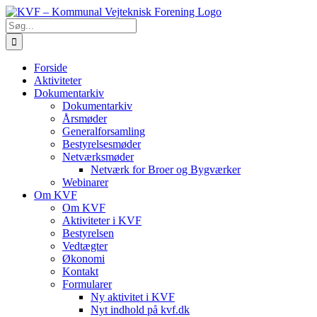
Skip
to
Søg
content
efter:
Forside
Aktiviteter
Dokumentarkiv
Dokumentarkiv
Årsmøder
Generalforsamling
Bestyrelsesmøder
Netværksmøder
Netværk for Broer og Bygværker
Webinarer
Om KVF
Om KVF
Aktiviteter i KVF
Bestyrelsen
Vedtægter
Økonomi
Kontakt
Formularer
Ny aktivitet i KVF
Nyt indhold på kvf.dk