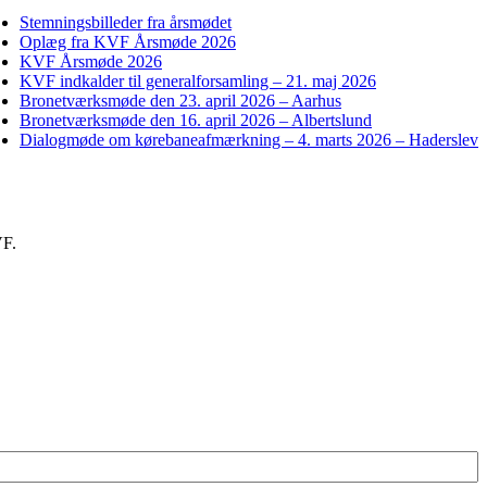
Stemningsbilleder fra årsmødet
Oplæg fra KVF Årsmøde 2026
KVF Årsmøde 2026
KVF indkalder til generalforsamling – 21. maj 2026
Bronetværksmøde den 23. april 2026 – Aarhus
Bronetværksmøde den 16. april 2026 – Albertslund
Dialogmøde om kørebaneafmærkning – 4. marts 2026 – Haderslev
VF.