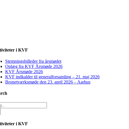
iviteter i KVF
Stemningsbilleder fra årsmødet
Oplæg fra KVF Årsmøde 2026
KVF Årsmøde 2026
KVF indkalder til generalforsamling – 21. maj 2026
Bronetværksmøde den 23. april 2026 – Aarhus
arch
g
r:
iviteter i KVF